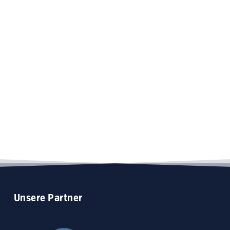
Produktseite
gewählt
werden
Unsere
Partner