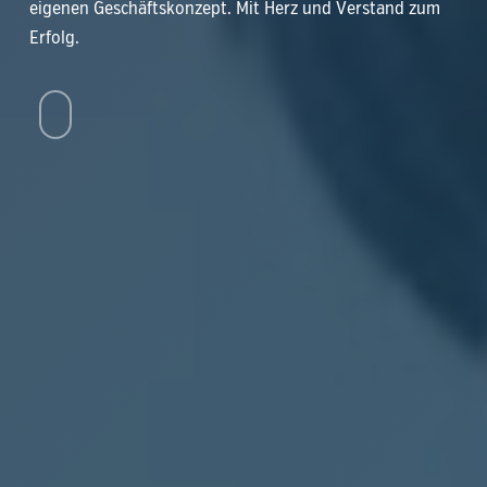
eigenen Geschäftskonzept. Mit Herz und Verstand zum
Erfolg.
Navigate
to
the
next
section